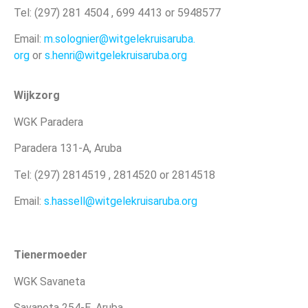
Tel: (297) 281 4504 , 699 4413 or 5948577
Email:
m.solognier@witgelekruisaruba.
org
or
s.henri@witgelekruisaruba.org
Wijkzorg
WGK Paradera
Paradera 131-A, Aruba
Tel: (297) 2814519 , 2814520 or 2814518
Email:
s.hassell@witgelekruisaruba.
org
Tienermoeder
WGK Savaneta
Savaneta 254-E, Aruba